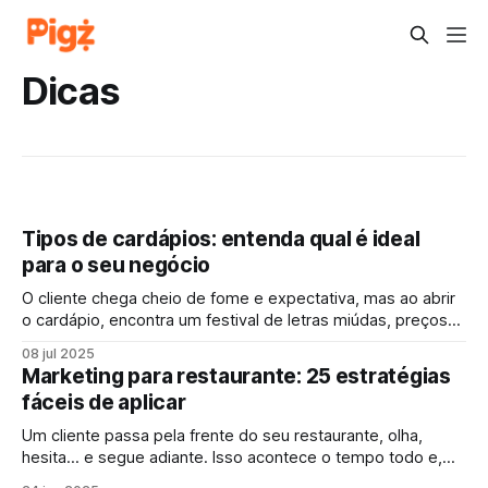
Dicas
Tipos de cardápios: entenda qual é ideal
para o seu negócio
O cliente chega cheio de fome e expectativa, mas ao abrir
o cardápio, encontra um festival de letras miúdas, preços
mal posicionados e pratos que nem estão mais disponíveis.
08 jul 2025
Em poucos minutos, a empolgação vira frustração e a
Marketing para restaurante: 25 estratégias
venda vai embora junto. Esse tipo de situação, infelizmente,
fáceis de aplicar
ainda é comum.
Um cliente passa pela frente do seu restaurante, olha,
hesita… e segue adiante. Isso acontece o tempo todo e,
muitas vezes, sem que você perceba. A verdade é que