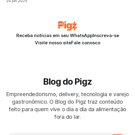
24 jun 2025
oferecer boa comida já não é suficiente. Se o seu
restaurante não chama atenção, não desperta desejo ou
não é encontrado,
Receba notícias em seu WhatsApp
Inscreva-se
Visite nosso site
Fale conosco
Blog do Pigz
Empreendedorismo, delivery, tecnologia e varejo
gastronômico. O Blog do Pigz traz conteúdo
feito para quem vive o dia a dia da alimentação
fora do lar.