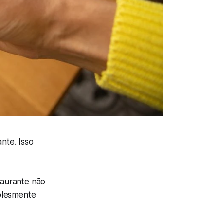
nte. Isso
taurante não
plesmente