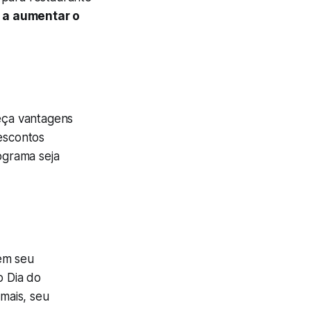
 a aumentar o
.
reça vantagens
escontos
ograma seja
em seu
o Dia do
mais, seu