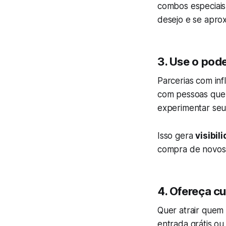
combos especiais
desejo e se aprox
3. Use o pode
Parcerias com inf
com pessoas que 
experimentar seus
Isso gera
visibil
compra de novos 
4. Ofereça c
Quer atrair quem
entrada grátis o