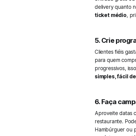
delivery quanto n
ticket médio
, p
5. Crie progr
Clientes fiéis ga
para quem compr
progressivos, iss
simples, fácil 
6. Faça camp
Aproveite datas 
restaurante. Pod
Hambúrguer ou pr