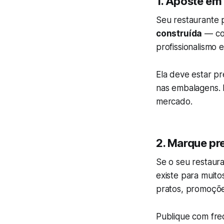
1. Aposte em 
Seu restaurante 
construída
— com
profissionalismo 
Ela deve estar pr
nas embalagens. 
mercado.
2. Marque pr
Se o seu restaur
existe para muit
pratos, promoções
Publique com freq