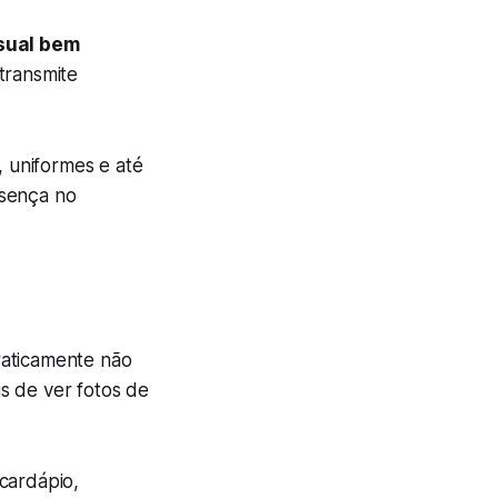
isual bem
transmite
, uniformes e até
esença no
raticamente não
s de ver fotos de
cardápio,