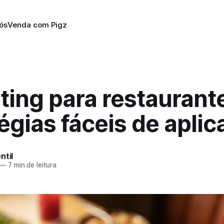
ós
Venda com Pigz
ing para restaurante
égias fáceis de aplic
ntil
—
7 min de leitura