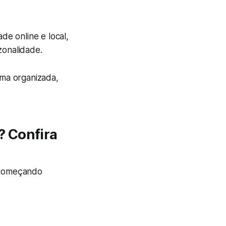
de online e local,
zonalidade.
ma organizada,
? Confira
á começando