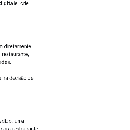
digitais
, crie
am diretamente
 restaurante,
edes.
a na decisão de
edido, uma
 para restaurante