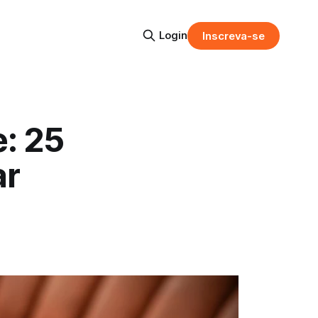
Login
Inscreva-se
: 25
ar