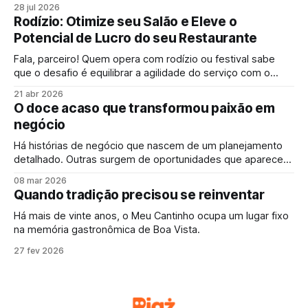
cozinha. A história da Dois90 começou dentro de uma casa.
28 jul 2026
Rodízio: Otimize seu Salão e Eleve o
Potencial de Lucro do seu Restaurante
Fala, parceiro! Quem opera com rodízio ou festival sabe
que o desafio é equilibrar a agilidade do serviço com o
controle do que sai da cozinha. Mas você sabia que a
21 abr 2026
tecnologia de autoatendimento pode ser o diferencial para
O doce acaso que transformou paixão em
o seu faturamento decolar? Observando os indicadores do
negócio
mercado de alimentação,
Há histórias de negócio que nascem de um planejamento
detalhado. Outras surgem de oportunidades que aparecem
ao longo do caminho. E existem aquelas que começam
08 mar 2026
quase por acaso com uma ideia simples, uma receita
Quando tradição precisou se reinventar
improvisada e a curiosidade de testar algo novo.
Há mais de vinte anos, o Meu Cantinho ocupa um lugar fixo
na memória gastronômica de Boa Vista.
27 fev 2026