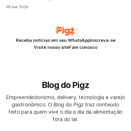
ao longo do caminho. E existem aquelas que começam
08 mar 2026
quase por acaso com uma ideia simples, uma receita
improvisada e a curiosidade de testar algo novo.
Receba notícias em seu WhatsApp
Inscreva-se
Visite nosso site
Fale conosco
Blog do Pigz
Empreendedorismo, delivery, tecnologia e varejo
gastronômico. O Blog do Pigz traz conteúdo
feito para quem vive o dia a dia da alimentação
fora do lar.