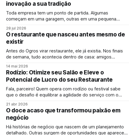
inovação a sua tradição
Toda empresa tem um ponto de partida. Algumas
começam em uma garagem, outras em uma pequena
cozinha. A história da Dois90 começou dentro de uma casa.
28 jul 2026
O restaurante que nasceu antes mesmo de
existir
Antes do Ogros virar restaurante, ele já existia. Nos finais
de semana, tudo acontecia dentro de casa: amigos
reunidos, improvisos na cozinha e conversas que
14 mai 2026
atravessavam a noite.
Rodízio: Otimize seu Salão e Eleve o
Potencial de Lucro do seu Restaurante
Fala, parceiro! Quem opera com rodízio ou festival sabe
que o desafio é equilibrar a agilidade do serviço com o
controle do que sai da cozinha. Mas você sabia que a
21 abr 2026
tecnologia de autoatendimento pode ser o diferencial para
O doce acaso que transformou paixão em
o seu faturamento decolar? Observando os indicadores do
negócio
mercado de alimentação,
Há histórias de negócio que nascem de um planejamento
detalhado. Outras surgem de oportunidades que aparecem