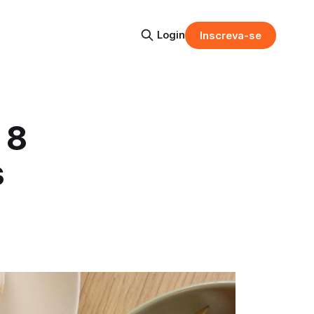
Login
Inscreva-se
 8
s