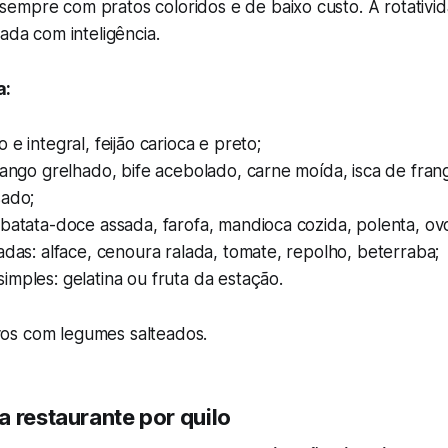
 sempre com pratos coloridos e de baixo custo. A rotativi
jada com inteligência.
a:
 e integral, feijão carioca e preto;
rango grelhado, bife acebolado, carne moída, isca de fran
sado;
batata-doce assada, farofa, mandioca cozida, polenta, ov
adas: alface, cenoura ralada, tomate, repolho, beterraba;
mples: gelatina ou fruta da estação.
os com legumes salteados.
a restaurante por quilo