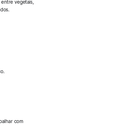
entre vegetais,
ados.
co.
abalhar com