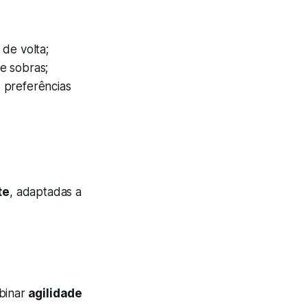
 de volta;
te sobras;
 preferências
te
, adaptadas a
binar
agilidade