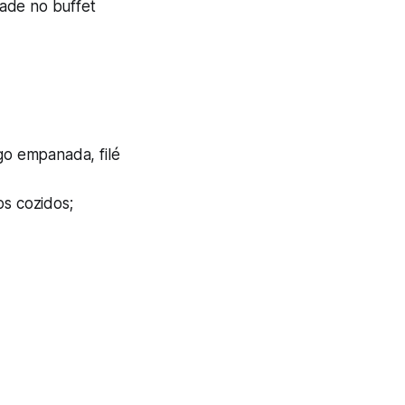
dade no buffet
go empanada, filé
os cozidos;