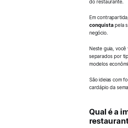
do restaurante.
Em contrapartid
conquista
pela 
negócio.
Neste guia, você
separados por tipo
modelos econômic
São ideias com f
cardápio da seman
Qual é a i
restauran