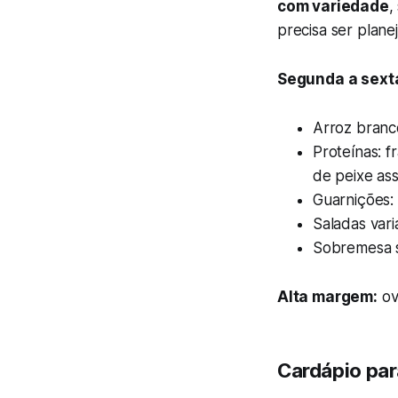
com variedade
,
precisa ser plane
Segunda a sext
Arroz branco
Proteínas: f
de peixe as
Guarnições: 
Saladas vari
Sobremesa si
Alta margem:
ov
Cardápio par