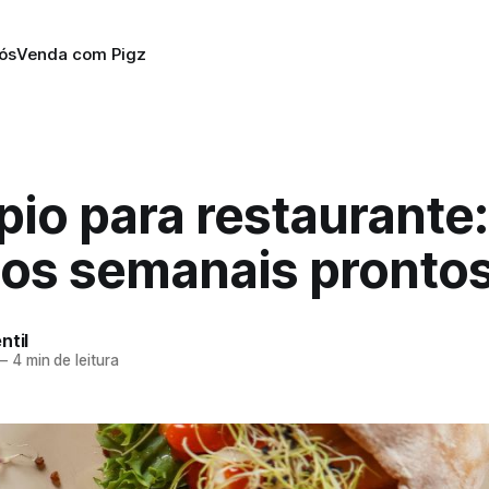
ós
Venda com Pigz
io para restaurante:
os semanais pronto
ntil
—
4 min de leitura