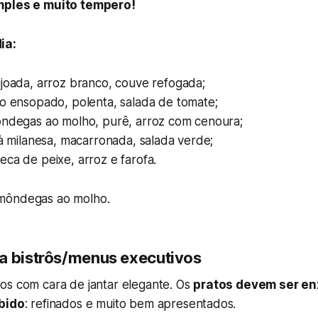
mples e muito tempero!
ia:
ijoada, arroz branco, couve refogada;
go ensopado, polenta, salada de tomate;
ôndegas ao molho, purê, arroz com cenoura;
 à milanesa, macarronada, salada verde;
ca de peixe, arroz e farofa.
môndegas ao molho.
a bistrôs/menus executivos
os com cara de jantar elegante. Os
pratos devem ser en
ebido
: refinados e muito bem apresentados.