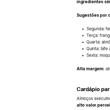
ingredientes si
Sugestões por d
Segunda: fe
Terça: fran
Quarta: alm
Quinta: bife
Sexta: moque
Alta margem:
al
Cardápio par
Almoços executiv
alto valor perc