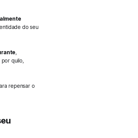
nalmente
dentidade do seu
urante
,
 por quilo,
ara repensar o
seu