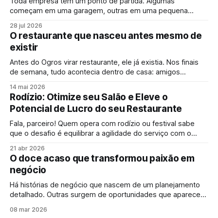
Toda empresa tem um ponto de partida. Algumas
começam em uma garagem, outras em uma pequena
cozinha. A história da Dois90 começou dentro de uma casa.
28 jul 2026
O restaurante que nasceu antes mesmo de
existir
Antes do Ogros virar restaurante, ele já existia. Nos finais
de semana, tudo acontecia dentro de casa: amigos
reunidos, improvisos na cozinha e conversas que
14 mai 2026
atravessavam a noite.
Rodízio: Otimize seu Salão e Eleve o
Potencial de Lucro do seu Restaurante
Fala, parceiro! Quem opera com rodízio ou festival sabe
que o desafio é equilibrar a agilidade do serviço com o
controle do que sai da cozinha. Mas você sabia que a
21 abr 2026
tecnologia de autoatendimento pode ser o diferencial para
O doce acaso que transformou paixão em
o seu faturamento decolar? Observando os indicadores do
negócio
mercado de alimentação,
Há histórias de negócio que nascem de um planejamento
detalhado. Outras surgem de oportunidades que aparecem
ao longo do caminho. E existem aquelas que começam
08 mar 2026
quase por acaso com uma ideia simples, uma receita